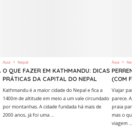
Ásia
Nepal
Ásia
Ne
A
O QUE FAZER EM KATHMANDU: DICAS
PERRE
PRÁTICAS DA CAPITAL DO NEPAL
(COM 
Kathmandu é a maior cidade do Nepal e fica a
Viajar p
1400m de altitude em meio a um vale circundado
parece. 
por montanhas. A cidade fundada há mais de
praia pa
2000 anos, já foi uma …
mas o qu
viagem …