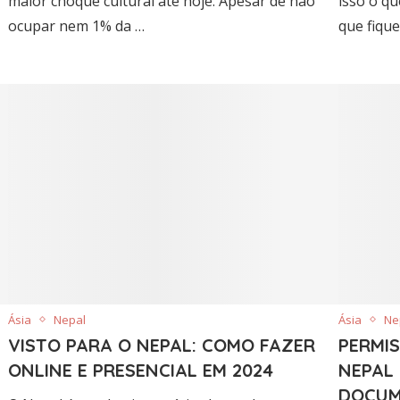
maior choque cultural até hoje. Apesar de não
isso o qu
ocupar nem 1% da …
que fique
Ásia
Nepal
Ásia
Ne
VISTO PARA O NEPAL: COMO FAZER
PERMI
ONLINE E PRESENCIAL EM 2024
NEPAL 
DOCUM