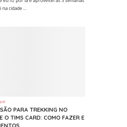
e eu fiz por lá e aproveitei as 3 semanas
i na cidade …
pal
SSÃO PARA TREKKING NO
E O TIMS CARD: COMO FAZER E
ENTOS