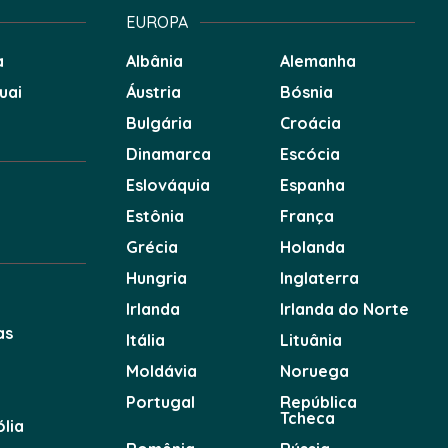
EUROPA
a
Albânia
Alemanha
uai
Áustria
Bósnia
Bulgária
Croácia
Dinamarca
Escócia
Eslováquia
Espanha
Estônia
França
Grécia
Holanda
Hungria
Inglaterra
Irlanda
Irlanda do Norte
as
Itália
Lituânia
e
Moldávia
Noruega
Portugal
República
Tcheca
lia