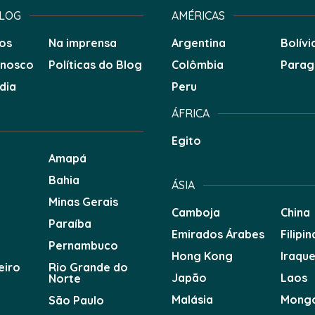
BLOG
AMÉRICAS
os
Na imprensa
Argentina
Bolívi
onosco
Políticas do Blog
Colômbia
Parag
dia
Peru
ÁFRICA
Egito
Amapá
Bahia
ÁSIA
Minas Gerais
Camboja
China
Paraíba
Emirados Árabes
Filipin
Pernambuco
Hong Kong
Iraqu
eiro
Rio Grande do
Japão
Laos
Norte
Malásia
Mongó
São Paulo