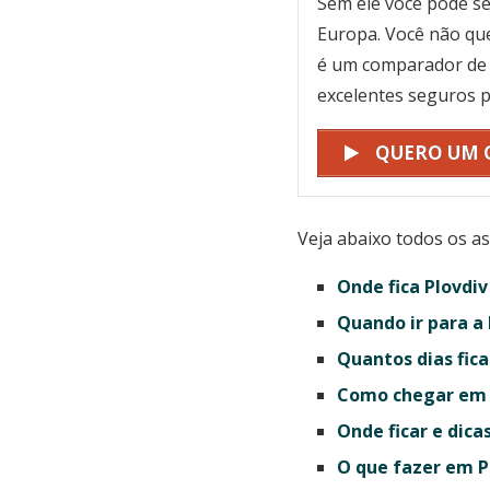
Sem ele você pode se
Europa. Você não que
é um comparador de 
excelentes seguros 
QUERO UM
Veja abaixo todos os a
Onde fica Plovdiv
Quando ir para a
Quantos dias fica
Como chegar em 
Onde ficar e dica
O que fazer em P