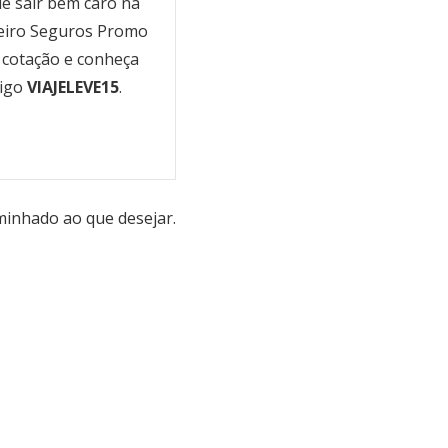
de sair bem caro na
rceiro Seguros Promo
 cotação e conheça
digo
VIAJELEVE15
.
minhado ao que desejar.