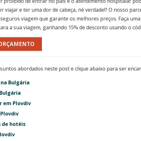
r proibido de entrar no país e o atendimento hospitalar po
r viajar e ter uma dor de cabeça, né verdade!? O nosso pa
seguros viagem que garante os melhores preços. Faça uma
para a sua viagem, ganhando 15% de desconto usando o có
 ORÇAMENTO
ssuntos abordados neste post e clique abaixo para ser enca
 na Bulgária
 Bulgária
r em Plovdiv
Plovdiv
s de hotéis
lovdiv