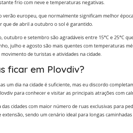
stante frio com neve e temperaturas negativas.
verão europeu, que normalmente significam melhor época p
 que de abril a outubro o sol é garantido.
io, outubro e setembro são agradáveis entre 15°C e 25°C qu
junho, julho e agosto são mais quentes com temperaturas mé
movimento de turistas e atividades na cidade.
s ficar em Plovdiv?
s um dia na cidade é suficiente, mas eu discordo completa
ovdiv para conhecer e visitar as principais atrações com cal
a das cidades com maior número de ruas exclusivas para pe
 extensão, sendo um cenário ideal para longas caminhadas 