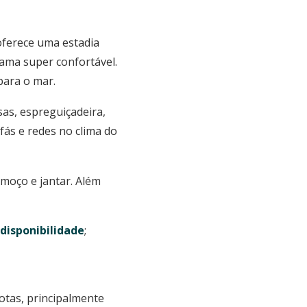
oferece uma estadia
cama super confortável.
para o mar.
as, espreguiçadeira,
ás e redes no clima do
lmoço e jantar. Além
disponibilidade
;
notas, principalmente