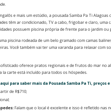
ade.
ngalôs e mais um estúdio, a pousada Samba Pa Ti Alagoas 
ades têm ar condicionado, TV a cabo, frigobar e claro, uma 
idades possuem piscina própria de frente para o jardim ou 
ma piscina rodeada de um belo gramado com camas balines
ras. Você também vai ter uma varanda para relaxar com sof
sofisticado oferece pratos regionais e de frutos do mar no a
a la carte está incluído para todos os hóspedes.
 aqui para saber mais da Pousada Samba Pa Ti, preços e 
artir de R$710;
ional;
spedes:
Falam que o local é excelente e isso é refletido nas 