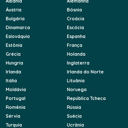
Albânia
Alemanha
Áustria
Bósnia
Bulgária
Croácia
Dinamarca
Escócia
Eslováquia
Espanha
Estônia
França
Grécia
Holanda
Hungria
Inglaterra
Irlanda
Irlanda do Norte
Itália
Lituânia
Moldávia
Noruega
Portugal
República Tcheca
Romênia
Rússia
Sérvia
Suécia
Turquia
Ucrânia